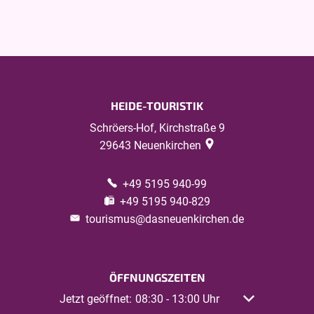
HEIDE-TOURISTIK
Schröers-Hof, Kirchstraße 9
29643
Neuenkirchen
+49 5195 940-99
+49 5195 940-829
tourismus@dasneuenkirchen.de
ÖFFNUNGSZEITEN
Klicken, um weitere Öffnungs- oder Schließzeiten 
Jetzt geöffnet:
Von 08:30 bis 13:00 Uhr
08:30
-
13:00
Uhr