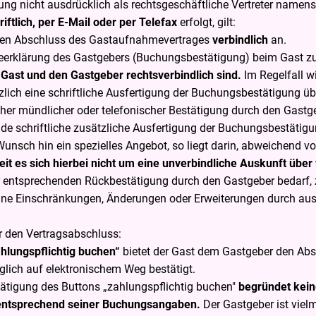
chung nicht ausdrücklich als rechtsgeschäftliche Vertreter nam
riftlich, per E-Mail oder per Telefax
erfolgt, gilt:
 den Abschluss des Gastaufnahmevertrages
verbindlich
an.
rklärung des Gastgebers (Buchungsbestätigung) beim Gast zus
Gast und den Gastgeber rechtsverbindlich sind.
Im Regelfall w
lich eine schriftliche Ausfertigung der Buchungsbestätigung ü
cher mündlicher oder telefonischer Bestätigung durch den Gast
e schriftliche zusätzliche Ausfertigung der Buchungsbestätig
Wunsch hin ein spezielles Angebot, so liegt darin, abweichend 
t es sich hierbei nicht um eine unverbindliche Auskunft über
er entsprechenden Rückbestätigung durch den Gastgeber bedarf, 
hne Einschränkungen, Änderungen oder Erweiterungen durch aus
ür den Vertragsabschluss:
ahlungspflichtig buchen“
bietet der Gast dem Gastgeber den Abs
lich auf elektronischem Weg bestätigt.
ätigung des Buttons „zahlungspflichtig buchen"
begründet kein
ntsprechend seiner Buchungsangaben.
Der Gastgeber ist vielm