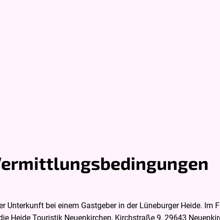
Startseite
+49 5195 940-99
tuelles
Urlaubstipps
Aktivurlaub
Veranstal
Vermittlungsbedingungen
iner Unterkunft bei einem Gastgeber in der Lüneburger Heide. I
e Heide Touristik Neuenkirchen, Kirchstraße 9, 29643 Neuenki