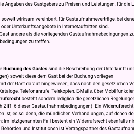
die Angaben des Gastgebers zu Preisen und Leistungen, für die L
, soweit wirksam vereinbart, für Gastaufnahmeverträge, bei d
der Unterkunftsangebote in Internetauftritten sind.
m Gast andere als die vorliegenden Gastaufnahmebedingungen z
bedingungen zu treffen.
er Buchung des Gastes
sind die Beschreibung der Unterkunft un
gen) soweit diese dem Gast bei der Buchung vorliegen.
rd der Gast darauf hingewiesen, dass nach den gesetzlichen Vor
Kataloge, Telefonanrufe, Telekopien, E-Mails, über Mobilfunkd
rrufsrecht
besteht sondern lediglich die gesetzlichen Regelung
ch Ziff. 6 dieser Gastaufnahmebedingungen). Ein Widerrufsrech
ist, es sei denn, die mündlichen Verhandlungen, auf denen der
 im letztgenannten Fall besteht ein Widerrufsrecht ebenfalls ni
 Behörden und Institutionen ist Vertragspartner des Gastaufna