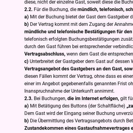
diese, nicht der einzelne Gast, soweit diese die Bu
2.2.
Für die Buchung, die
mündlich, telefonisch, sch
a)
Mit der Buchung bietet der Gast dem Gastgeber
b)
Der Vertrag kommt mit dem Zugang der Annahmee
mündliche und telefonische Bestätigungen für den 
telefonisch erfolgten Buchungsbestätigungen zusätz
durch den Gast führen bei entsprechender verbindli
Vertragsabschluss,
wenn dem Gast die entsprechend
c)
Unterbreitet der Gastgeber dem Gast auf dessen 
Vertragsangebot des Gastgebers an den Gast, sowei
diesen Fällen kommt der Vertrag, ohne dass es ein
einer im Angebot gegebenenfalls genannten Frist o
Inanspruchnahme der Unterkunft annimmt.
2.3.
Bei Buchungen,
die im Internet erfolgen,
gilt f
a)
Mit Betätigung des Buttons (der Schaltfläche)
„z
Dem Gast wird der Eingang seiner Buchung unverzüg
b)
Die Übermittlung des Vertragsangebots durch Bet
Zustandekommen eines Gastaufnahmevertrages e