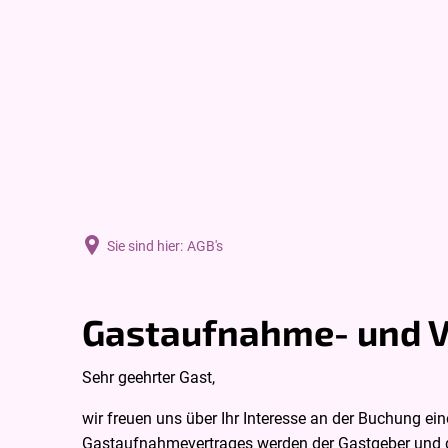
Mein Neuenkirchen
Erholungsort
Ak
Rathaus
Sie sind hier:
AGB's
AGB's
Gastaufnahme- und 
Sehr geehrter Gast,
wir freuen uns über Ihr Interesse an der Buchung e
Gastaufnahmevertrages werden der Gastgeber und di