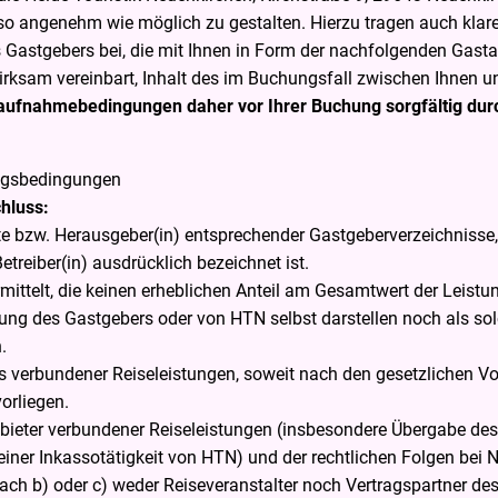
 so angenehm wie möglich zu gestalten. Hierzu tragen auch klare
res Gastgebers bei, die mit Ihnen in Form der nachfolgenden Ga
rksam vereinbart, Inhalt des im Buchungsfall zwischen Ihnen
staufnahmebedingungen daher vor Ihrer Buchung sorgfältig dur
ragsbedingungen
chluss:
ritte bzw. Herausgeber(in) entsprechender Gastgeberverzeichnisse
Betreiber(in) ausdrücklich bezeichnet ist.
mittelt, die keinen erheblichen Anteil am Gesamtwert der Leis
ung des Gastgebers oder von HTN
selbst darstellen noch als s
.
ers verbundener Reiseleistungen, soweit nach den gesetzlichen 
orliegen.
bieter verbundener Reiseleistungen (insbesondere Übergabe des
er Inkassotätigkeit von HTN) und der rechtlichen Folgen bei Nic
ach b) oder c) weder Reiseveranstalter noch Vertragspartner 