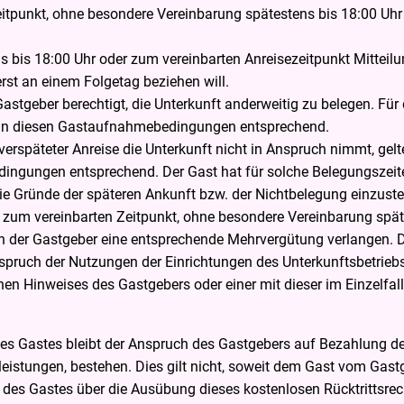
itpunkt, ohne besondere Vereinbarung spätestens bis 18:00 Uhr 
s bis 18:00 Uhr oder zum vereinbarten Anreisezeitpunkt Mitteilun
rst an einem Folgetag beziehen will.
er Gastgeber berechtigt, die Unterkunft anderweitig zu belegen. F
es in diesen Gastaufnahmebedingungen entsprechend.
verspäteter Anreise die Unterkunft nicht in Anspruch nimmt, gel
ingungen entsprechend. Der Gast hat für solche Belegungszeite
die Gründe der späteren Ankunft bzw. der Nichtbelegung einzuste
 zum vereinbarten Zeitpunkt, ohne besondere Vereinbarung späte
nn der Gastgeber eine entsprechende Mehrvergütung verlangen.
spruch der Nutzungen der Einrichtungen des Unterkunftsbetrieb
nen Hinweises des Gastgebers oder einer mit dieser im Einzelfal
 des Gastes bleibt der Anspruch des Gastgebers auf Bezahlung de
eistungen, bestehen. Dies gilt nicht, soweit dem Gast vom Gastg
es Gastes über die Ausübung dieses kostenlosen Rücktrittsrecht