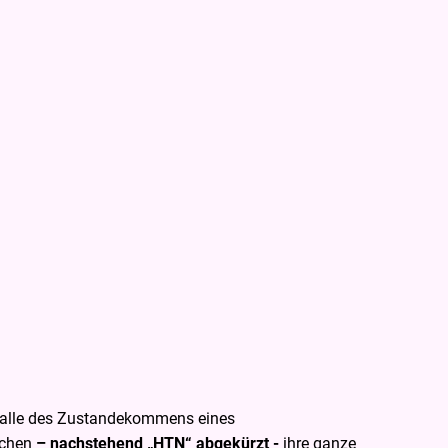
DE
tungen
Prospekte
Unterkunft buchen
m Falle des Zustandekommens eines
rchen
– nachstehend „HTN“ abgekürzt -
ihre ganze