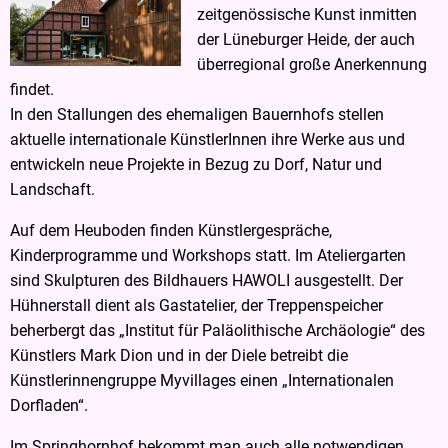
zeitgenössische Kunst inmitten
und
der Lüneburger Heide, der auch
Landschaft
überregional große Anerkennung
findet.
In den Stallungen des ehemaligen Bauernhofs stellen
aktuelle internationale KünstlerInnen ihre Werke aus und
entwickeln neue Projekte in Bezug zu Dorf, Natur und
Landschaft.
Auf dem Heuboden finden Künstlergespräche,
Kinderprogramme und Workshops statt. Im Ateliergarten
sind Skulpturen des Bildhauers HAWOLI ausgestellt. Der
Hühnerstall dient als Gastatelier, der Treppenspeicher
beherbergt das „Institut für Paläolithische Archäologie“ des
Künstlers Mark Dion und in der Diele betreibt die
Künstlerinnengruppe Myvillages einen „Internationalen
Dorfladen“.
Im Springhornhof bekommt man auch alle notwendigen