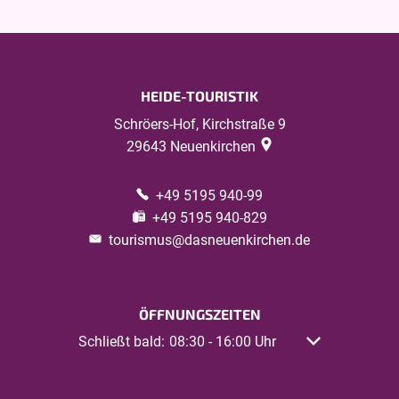
HEIDE-TOURISTIK
Schröers-Hof, Kirchstraße 9
29643
Neuenkirchen
+49 5195 940-99
+49 5195 940-829
tourismus@dasneuenkirchen.de
ÖFFNUNGSZEITEN
Klicken, um weitere Öffnungs- oder Schließzeiten 
Schließt bald:
Von 08:30 bis 16:00 Uhr
08:30
-
16:00
Uhr