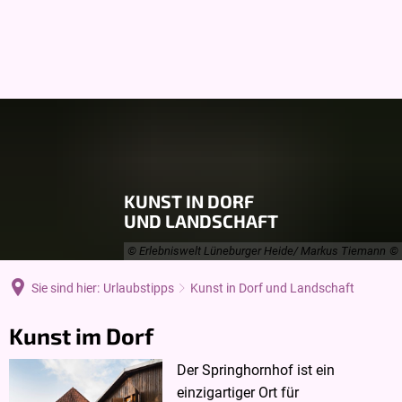
DE
KUNST IN DORF
UND LANDSCHAFT
© Erlebniswelt Lüneburger Heide/ Markus Tiemann
Sie sind hier:
Urlaubstipps
Kunst in Dorf und Landschaft
Kunst
Kunst im Dorf
in
Der Springhornhof ist ein
einzigartiger Ort für
Dorf