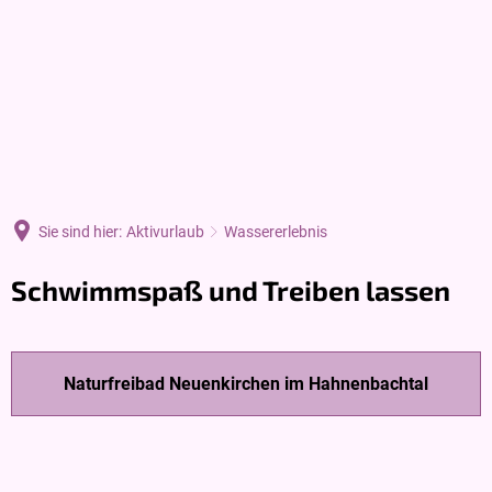
DE
Sie sind hier:
Aktivurlaub
Wassererlebnis
Wassererlebnis
Schwimmspaß und Treiben lassen
Naturfreibad Neuenkirchen im Hahnenbachtal
© Gemeinde
© Heide-
Neuenkirchen
Touristik
Neuenkirchen
©
indeverwaltung