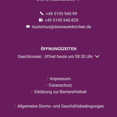
+49 5195 940-99
Soltau Therme
+49 5195 940-829
Heidjers Wohl - Quellenbad
tourismus@dasneuenkirchen.de
Südsee-Badeparadies
Center Parcs Aqua Mundo
Heidjers Wohl
Ronolulu
ÖFFNUNGSZEITEN
Klicken, um weitere Öffnungs- oder Schließzeiten au
Geschlossen:
öffnet heute um 08:30 Uhr
Impressum
Datenschutz
Erklärung zur Barrierefreiheit
Allgemeine Storno- und Geschäftsbedingungen