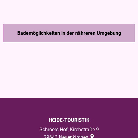
Bademöglichkeiten in der nähreren Umgebung
© Soltau
Therme
© Heidjers
©
Wohl
©
Südseecamp
Erlebniswelt
Badeparadies
Lüneburger
Heide
© Heidjers
Wohl
© Ronolulu
Naturfreibad Neuenkirchen
Naturfreibad Neuenkirchen
Naturfreibad Neuenkirchen
HEIDE-TOURISTIK
Schröers-Hof, Kirchstraße 9
29643
Neuenkirchen